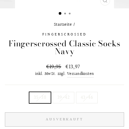
SCHLIESS
ESC)
Startseite
/
FINGERSCROSSED
Fingerscrossed Classic Socks
Navy
Normaler
€19,95
Sonderpreis
€13,97
Preis
inkl. MwSt. zzgl.
Versandkosten
GRÖSSE
35-38
39-42
43-46
AUSVERKAUFT