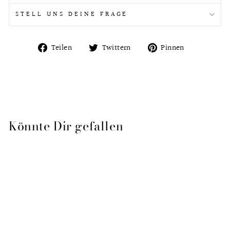
STELL UNS DEINE FRAGE
Auf
Auf
Auf
Teilen
Twittern
Pinnen
Facebook
Twitter
Pinterest
teilen
twittern
pinnen
Könnte Dir gefallen
Ausverkauft